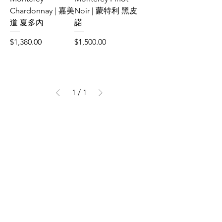
Chardonnay | 嘉美
Noir | 蒙特利 黑皮
道 夏多內
諾
Price
Price
$1,380.00
$1,500.00
1
/
1
禁 止 酒 駕 ,
飲 酒 過 量
有 害 健 康