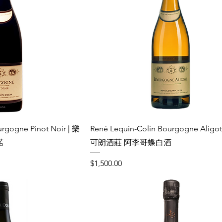
rgogne Pinot Noir | 樂
René Lequin-Colin Bourgogne Aligo
諾
可朗酒莊 阿李哥蝶白酒
Price
$1,500.00