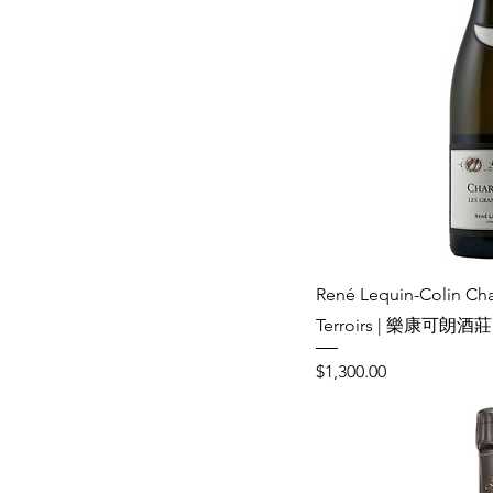
René Lequin-Colin Ch
Terroirs | 樂康可
Price
$1,300.00