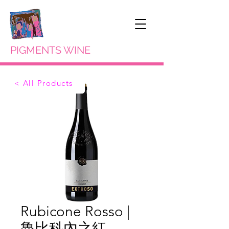
PIGMENTS WINE
< All Products
Rubicone Rosso |
魯比科內之紅