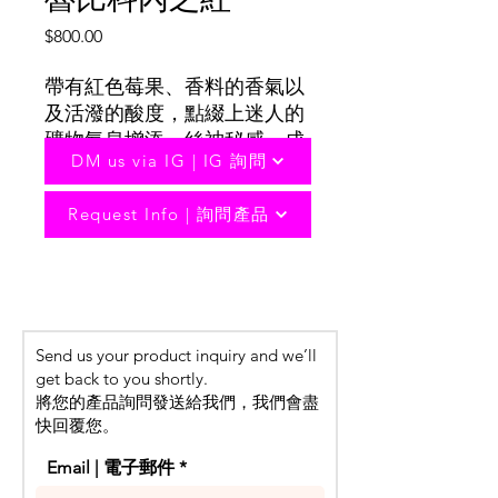
Price
$800.00
帶有紅色莓果、香料的香氣以
及活潑的酸度，點綴上迷人的
礦物氣息增添一絲神秘感，成
DM us via IG | IG 詢問
就這款紅酒的獨特韻味。
產品信息
Request Info | 詢問產品
An elegantly styled red wine with
aromas of red berries and spices,
accompanied by lively acidity that
dances on your taste buds like
Send us your product inquiry and we’ll
musical notes. The addition of
get back to you shortly.
captivating mineral undertones adds
將您的產品詢問發送給我們，我們會盡
a touch of mystery, creating the
快回覆您。
unique character of this red wine.
Email | 電子郵件
Origin - Emiglia Romagina, Italy
Alcohol Content - 14%