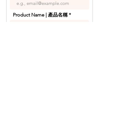
Grape Variety - Sangiovese
Years - 2020
Product Name | 產品名稱
優雅的一款紅酒，帶有紅色莓果、香料
的香氣以及活潑帶有礦物感的酸度。
Your Inquiry | 你的疑問
產地 - 艾米利亞 羅曼尼亞, 義大利
酒精濃度 - 14%
葡萄品種 - Sangiovese
年份 - 2020
Send | 傳送
禁 止 酒 駕 ,
飲 酒 過 量
有 害 健 康