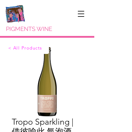
PIGMENTS WINE
< All Products
Tropo Sparkling |
借彼喻此 氣泡酒