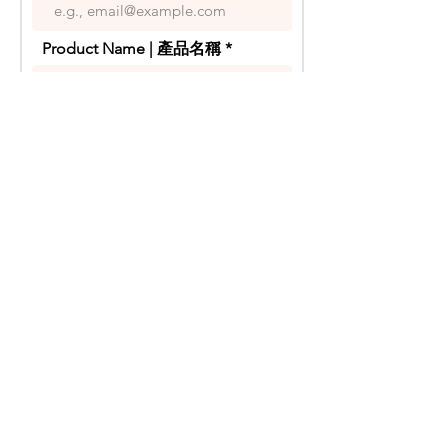
Grape Variety - Chardonnay
Years - 2025
Product Name | 產品名稱
這支晶瑩剔透的白中白利用夏瑪法的酒
槽發酵法釀製。它有大量的礦物感，屬
於不甜的氣泡酒，以及和我們Adelaide
Your Inquiry | 你的疑問
Hill先前出品年份的氣泡酒一樣，帶有
相同的檸檬皮和白桃的水果氣息。
產地 - 阿德萊德山, 澳洲
酒精濃度 - 12%
Send | 傳送
葡萄品種 - Chardonnay
年份 - 2025
禁 止 酒 駕 ,
飲 酒 過 量
有 害 健 康