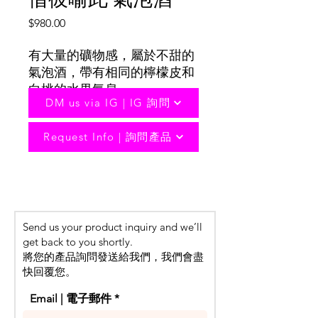
Price
$980.00
有大量的礦物感，屬於不甜的
氣泡酒，帶有相同的檸檬皮和
白桃的水果氣息。
DM us via IG | IG 詢問
產品信息
Request Info | 詢問產品
A crystal clean Blanc de Blancs made
in the Charmat method from an
elevated and exposed site in
Birdwood. It has plenty of minerality,
Send us your product inquiry and we’ll
a brut level of dryness, and the same
get back to you shortly.
lime zest zing and white nectarine
將您的產品詢問發送給我們，我們會盡
fruit drive of previous vintages of our
快回覆您。
Adelaide Hills' sparkling.
Email | 電子郵件
Origin - Adelaide Hills, Australia
Alcohol Content - 12%